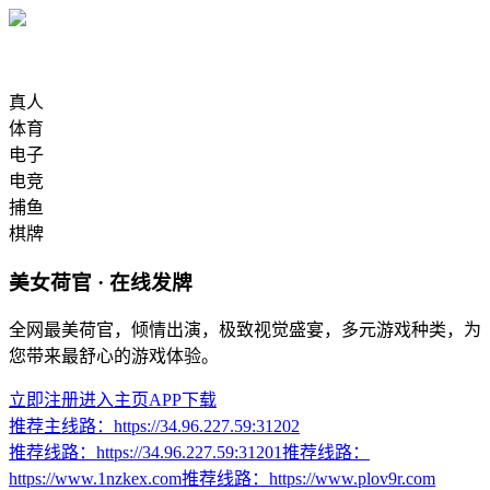
真人
体育
电子
电竞
捕鱼
棋牌
美女荷官 · 在线发牌
全网最美荷官，倾情出演，极致视觉盛宴，多元游戏种类，为
您带来最舒心的游戏体验。
立即注册
进入主页
APP下载
推荐主线路：
https://34.96.227.59:31202
推荐线路：
https://34.96.227.59:31201
推荐线路：
https://www.1nzkex.com
推荐线路：
https://www.plov9r.com