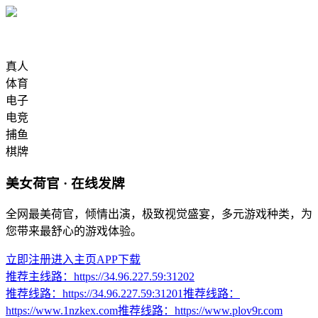
真人
体育
电子
电竞
捕鱼
棋牌
美女荷官 · 在线发牌
全网最美荷官，倾情出演，极致视觉盛宴，多元游戏种类，为
您带来最舒心的游戏体验。
立即注册
进入主页
APP下载
推荐主线路：
https://34.96.227.59:31202
推荐线路：
https://34.96.227.59:31201
推荐线路：
https://www.1nzkex.com
推荐线路：
https://www.plov9r.com