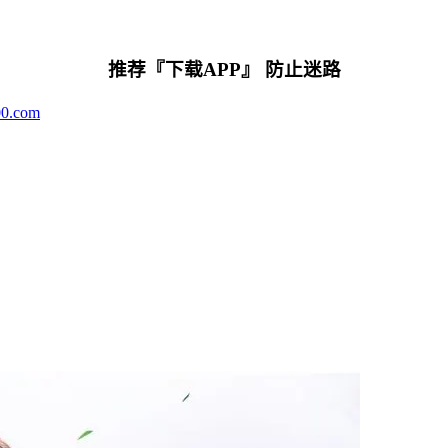
推荐『下载APP』 防止迷路
00.com