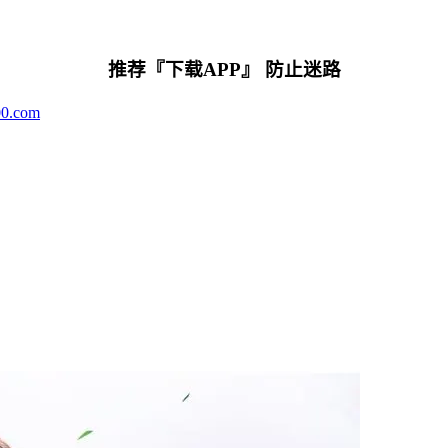
推荐『下载APP』 防止迷路
00.com