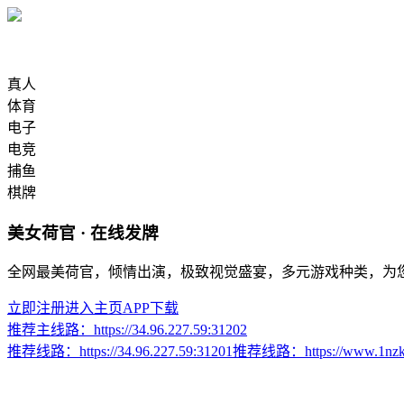
真人
体育
电子
电竞
捕鱼
棋牌
美女荷官 · 在线发牌
全网最美荷官，倾情出演，极致视觉盛宴，多元游戏种类，为
立即注册
进入主页
APP下载
推荐主线路：
https://34.96.227.59:31202
推荐线路：
https://34.96.227.59:31201
推荐线路：
https://www.1nz