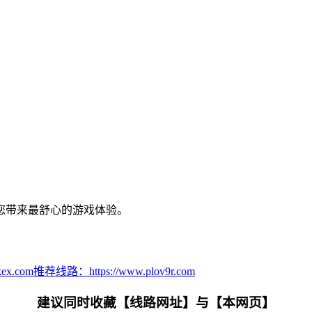
您带来最舒心的游戏体验。
kex.com
推荐线路：
https://www.plov9r.com
建议同时收藏【线路网址】与【本网页】