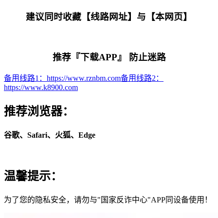
建议同时收藏【线路网址】与【本网页】
推荐『下载APP』 防止迷路
备用线路
1
：
https://www.rznbm.com
备用线路
2
：
https://www.k8900.com
推荐浏览器：
谷歌、Safari、火狐、Edge
温馨提示：
为了您的隐私安全，请勿与"国家反诈中心"APP同设备使用！