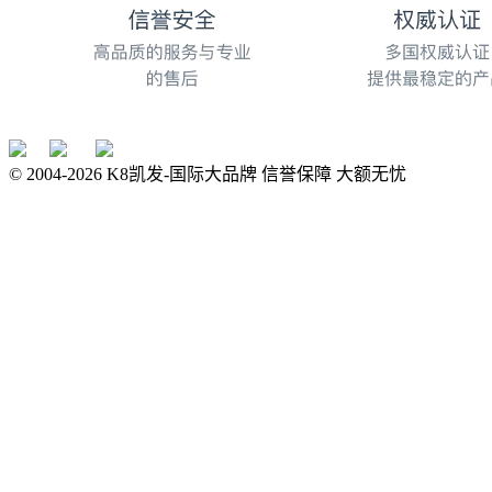
© 2004-
2026
K8凯发-国际大品牌 信誉保障 大额无忧