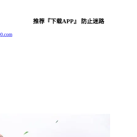
推荐『下载APP』 防止迷路
00.com