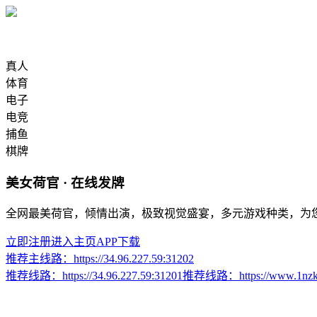
真人
体育
电子
电竞
捕鱼
棋牌
美女荷官 · 在线发牌
全网最美荷官，倾情出演，极致视觉盛宴，多元游戏种类，为
立即注册
进入主页
APP下载
推荐主线路：
https://34.96.227.59:31202
推荐线路：
https://34.96.227.59:31201
推荐线路：
https://www.1nz