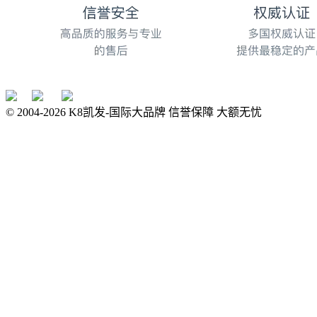
© 2004-
2026
K8凯发-国际大品牌 信誉保障 大额无忧