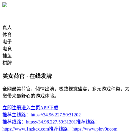
真人
体育
电子
电竞
捕鱼
棋牌
美女荷官 · 在线发牌
全网最美荷官，倾情出演，极致视觉盛宴，多元游戏种类，为
您带来最舒心的游戏体验。
立即注册
进入主页
APP下载
推荐主线路：
https://34.96.227.59:31202
推荐线路：
https://34.96.227.59:31201
推荐线路：
https://www.1nzkex.com
推荐线路：
https://www.plov9r.com