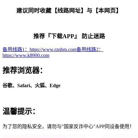
建议同时收藏【线路网址】与【本网页】
推荐『下载APP』 防止迷路
备用线路
1
：
https://www.rznbm.com
备用线路
2
：
https://www.k8900.com
推荐浏览器：
谷歌、Safari、火狐、Edge
温馨提示：
为了您的隐私安全，请勿与"国家反诈中心"APP同设备使用！