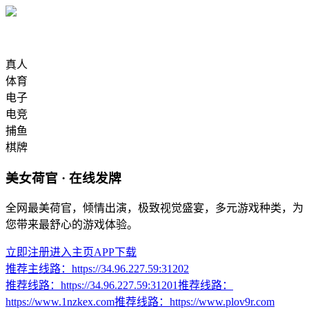
真人
体育
电子
电竞
捕鱼
棋牌
美女荷官 · 在线发牌
全网最美荷官，倾情出演，极致视觉盛宴，多元游戏种类，为
您带来最舒心的游戏体验。
立即注册
进入主页
APP下载
推荐主线路：
https://34.96.227.59:31202
推荐线路：
https://34.96.227.59:31201
推荐线路：
https://www.1nzkex.com
推荐线路：
https://www.plov9r.com